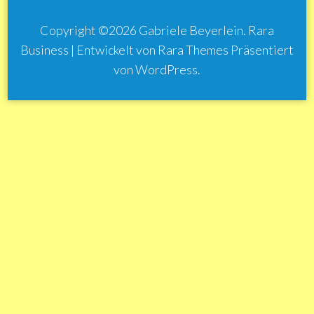
Copyright ©2026
Gabriele Beyerlein
.
Rara
Business | Entwickelt von
Rara Themes
Präsentiert
von
WordPress
.