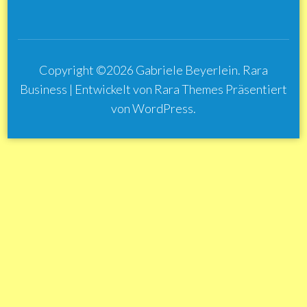
Copyright ©2026
Gabriele Beyerlein
.
Rara
Business | Entwickelt von
Rara Themes
Präsentiert
von
WordPress
.